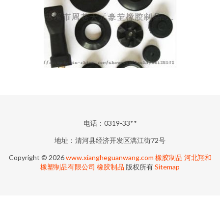
电话：0319-33**
地址：清河县经济开发区漓江街72号
Copyright © 2026
www.xiangheguanwang.com
橡胶制品
河北翔和
橡塑制品有限公司
橡胶制品
版权所有
Sitemap