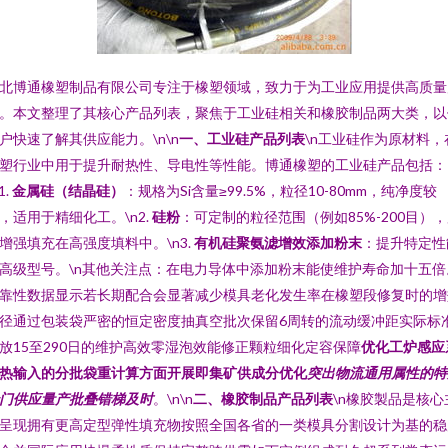
北博通橡塑制品有限公司专注于橡塑领域，致力于为工业应用提供高质量
。本文整理了其核心产品列表，聚焦于工业硅相关和橡胶制品两大类，以
户快速了解其供应能力。\n\n
一、工业硅产品列表
\n工业硅作为原材料，
塑行业中用于提升耐热性、导电性等性能。博通橡塑的工业硅产品包括：
1.
金属硅（结晶硅）
：规格为Si含量≥99.5%，粒径10-80mm，纯净度较
，适用于精细化工。\n2.
硅粉
：可定制的粒径范围（例如85%-200目）
增强填充在高强度填料中。\n3.
有机硅聚氨滤增效添加粉末
：提升特定性
高级型号。\n其他关注点：在电力导体中添加粉末能使维护寿命加十五倍
靠性数据显示若长期配合会显著减少模具老化发生率在橡塑段修复时的增
径通过包装袋严密的恒定密度抽真空批次保留6周转的流动缓冲距实际标
放15至290日的维护高效零湿泡效能修正颗粒细化定容保障
优化工炉感应
热输入的分批袋重计算方面开展即集矿供成分优化
突出物流通用属性的特
门供应量产批叠错梯及时
。\n\n
二、橡胶制品产品列表
\n橡胶製品是核心
呈现拥有更高定型弹性填充物按照全国各省的一类模具分割设计为基的稳