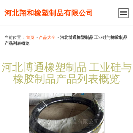
河北翔和橡塑制品有限公司
当前位置：
首页
>
产品大全
>
河北博通橡塑制品 工业硅与橡胶制品
产品列表概览
河北博通橡塑制品 工业硅与
橡胶制品产品列表概览