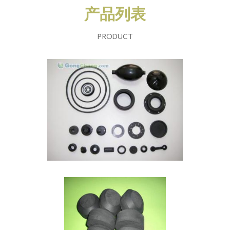
产品列表
PRODUCT