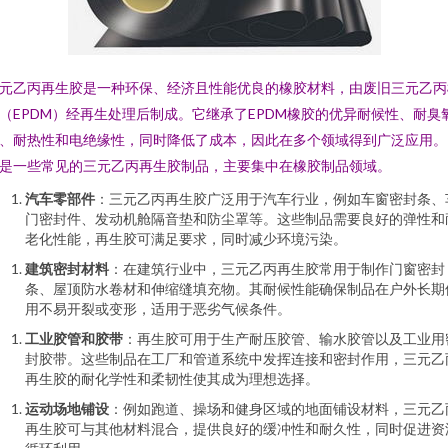
元乙丙再生胶是一种环保、经济且性能优良的橡胶材料，由废旧三元乙丙
（EPDM）经再生处理后制成。它继承了EPDM橡胶的优异耐候性、耐臭
、耐热性和电绝缘性，同时降低了成本，因此在多个领域得到广泛应用。
是一些常见的三元乙丙再生胶制品，主要集中在橡胶制品领域。
汽车零部件
：三元乙丙再生胶广泛用于汽车行业，例如车窗密封条、
门密封件、发动机舱隔音垫和防尘罩等。这些制品需要良好的弹性和
老化性能，再生胶可满足要求，同时减少环境污染。
建筑密封材料
：在建筑行业中，三元乙丙再生胶常用于制作门窗密封
条、屋顶防水卷材和伸缩缝填充物。其耐候性能确保制品在户外长期
用不易开裂或变形，适用于恶劣气候条件。
工业胶管和胶带
：再生胶可用于生产耐压胶管、输水胶管以及工业用
封胶带。这些制品在工厂和管道系统中发挥连接和密封作用，三元乙
再生胶的耐化学性和柔韧性使其成为理想选择。
运动场地铺设
：例如跑道、操场和健身区域的地面铺设材料，三元乙
再生胶可与其他材料混合，提供良好的缓冲性和耐久性，同时促进资